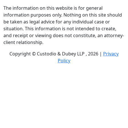
The information on this website is for general
information purposes only. Nothing on this site should
be taken as legal advice for any individual case or
situation. This information is not intended to create,
and receipt or viewing does not constitute, an attorney-
client relationship.
Copyright © Custodio & Dubey LLP , 2026 |
Privacy
Policy
Past results do not guarantee future outcomes, and
each case is different. We offer free case evaluations,
and no attorney’s fees are owed unless we recover
compensation; clients may be responsible for case-
related costs and expenses. Recognitions by third-party
legal directories are based on their own criteria and do
not imply specialization or certification. Descriptions of
practice areas do not constitute certification or
specialization unless expressly stated. We are not