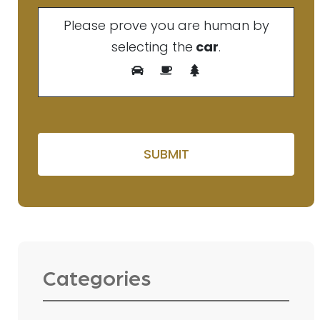
Please prove you are human by
selecting the
car
.
Please leave this field e
Categories