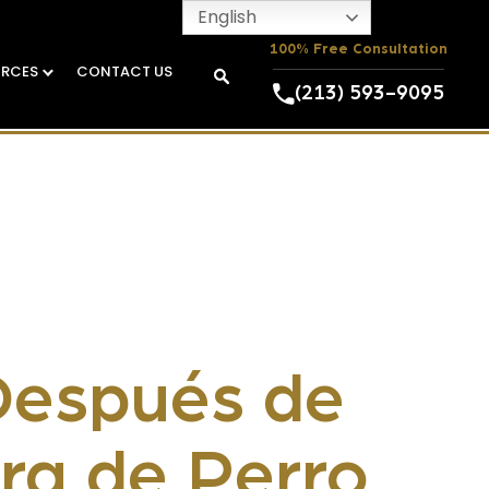
English
100% Free Consultation
URCES
CONTACT US
(213) 593-9095
Después de
ra de Perro