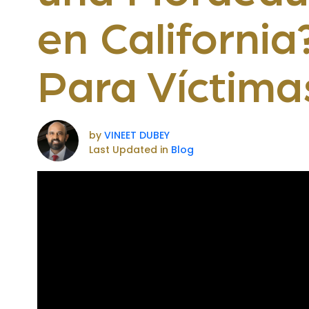
en California
Para Víctima
by
VINEET DUBEY
Last Updated in
Blog