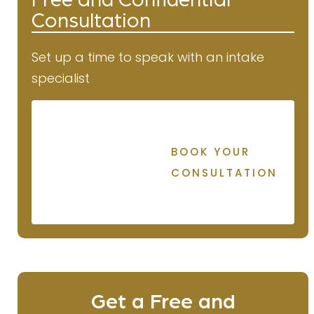
Free and Confidential
Consultation
Set up a time to speak with an intake
specialist
BOOK YOUR
CONSULTATION
Get a Free and