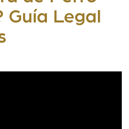
? Guía Legal
s