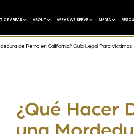
TICE AREAS
ABOUT
AREAS WE SERVE
MEDIA
RESO
dura de Perro en California? Guía Legal Para Víctimas
¿Qué Hacer 
una Mordedu